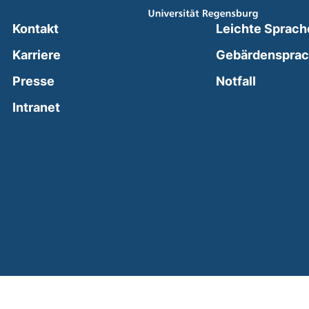
Kontakt
Leichte Sprach
Karriere
Gebärdenspra
(external
Presse
Notfall
(external link, opens in a new window)
Intranet