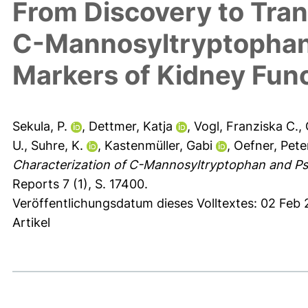
From Discovery to Tran
C-Mannosyltryptophan
Markers of Kidney Fun
Sekula, P.
,
Dettmer, Katja
,
Vogl, Franziska C.
,
U.
,
Suhre, K.
,
Kastenmüller, Gabi
,
Oefner, Peter
Characterization of C-Mannosyltryptophan and Pse
Reports 7 (1), S. 17400.
Veröffentlichungsdatum dieses Volltextes: 02 Feb
Artikel