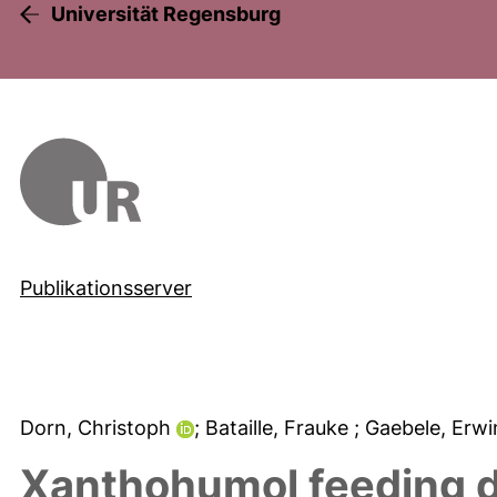
Universität Regensburg
Publikationsserver
Dorn, Christoph
; Bataille, Frauke
; Gaebele, Erw
Xanthohumol feeding d