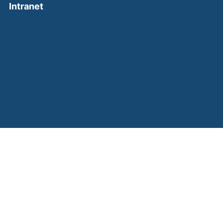
(external link, opens in a new window)
Intranet