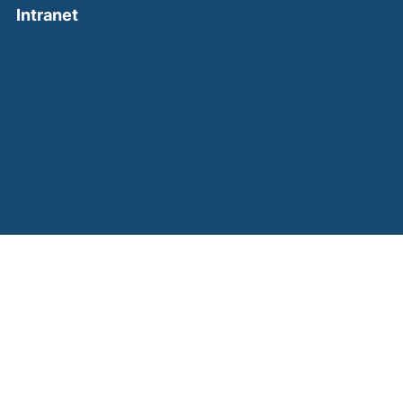
(external link, opens in a new window)
Intranet