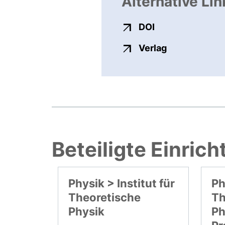
Alternative Lin
externer Link, ö
DOI
externer Link
Verlag
Beteiligte Einric
Physik > Institut für
Ph
Theoretische
Th
Physik
Ph