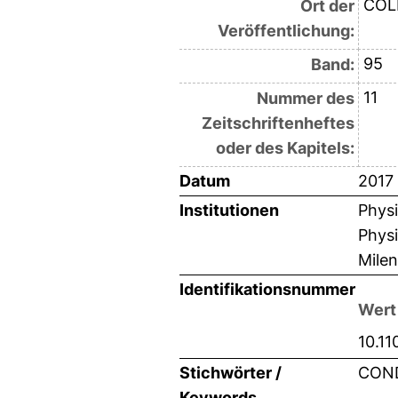
COL
Ort der
Veröffentlichung:
95
Band:
11
Nummer des
Zeitschriftenheftes
oder des Kapitels:
Datum
2017
Institutionen
Physi
Physi
Milen
Identifikationsnummer
Wert
10.1
Stichwörter /
COND
Keywords