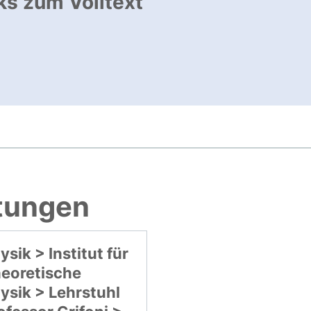
ks zum Volltext
ffnet neues Fenster
, öffnet neues Fenster
htungen
ysik > Institut für
eoretische
ysik > Lehrstuhl