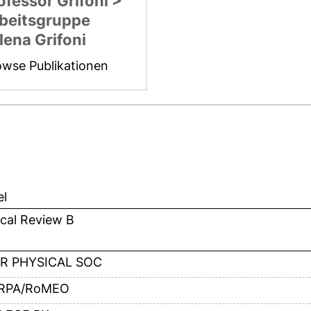
ofessor Grifoni >
beitsgruppe
lena Grifoni
owse Publikationen
el
cal Review B
R PHYSICAL SOC
RPA/RoMEO