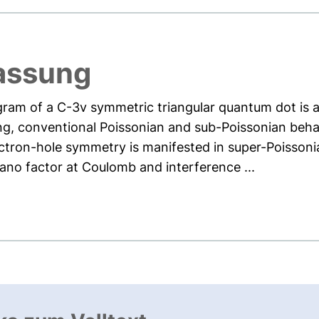
assung
agram of a C-3v symmetric triangular quantum dot is 
lling, conventional Poissonian and sub-Poissonian behavi
ectron-hole symmetry is manifested in super-Poissonia
no factor at Coulomb and interference ...