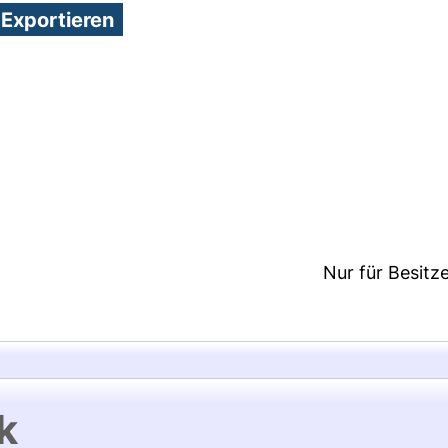
2:44/Metadaten zuletzt geändert: 25 Nov 2020 18:
Nur für Besitz
k