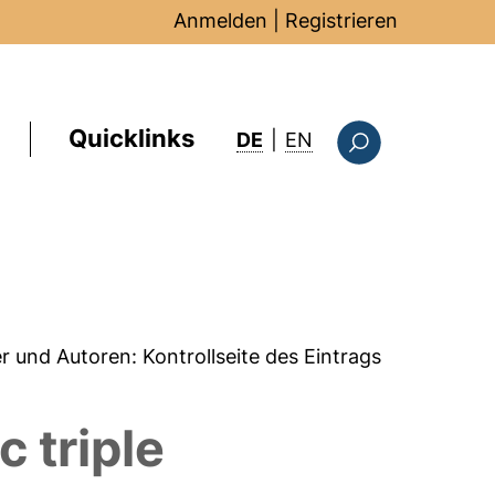
Anmelden
|
Registrieren
Quicklinks
: this page in Englis
DE
|
EN
Suchformular
er und Autoren:
Kontrollseite des Eintrags
 triple