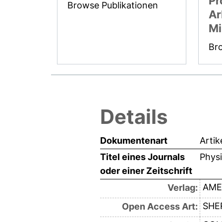
Pr
Browse Publikationen
Ar
Mi
Br
Details
Dokumentenart
Artik
Titel eines Journals
Physi
oder einer Zeitschrift
AME
Verlag:
SHE
Open Access Art: