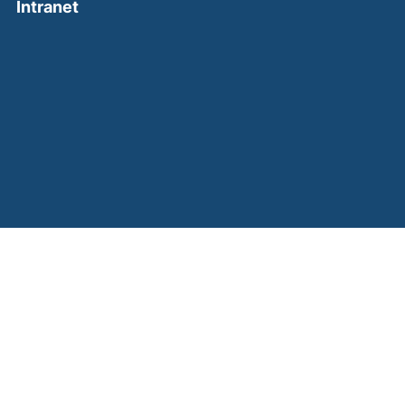
(external link, opens in a new window)
Intranet