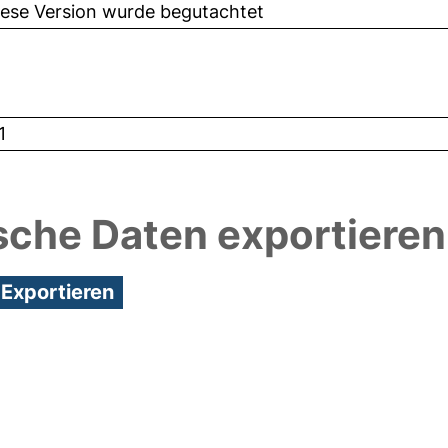
iese Version wurde begutachtet
1
sche Daten exportieren
3:14/Metadaten zuletzt geändert: 25 Nov 2020 15: