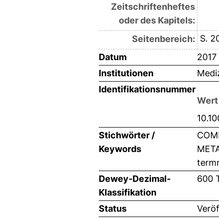
Zeitschriftenheftes
oder des Kapitels:
S. 2
Seitenbereich:
Datum
2017
Institutionen
Mediz
Identifikationsnummer
Wert
10.1
Stichwörter /
COMP
Keywords
META
termr
Dewey-Dezimal-
600 
Klassifikation
Status
Veröf