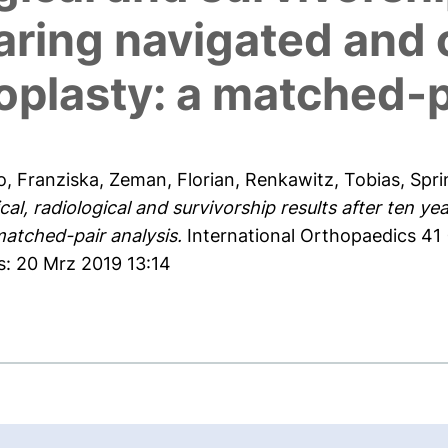
aring navigated and 
roplasty: a matched-p
o, Franziska
,
Zeman, Florian
,
Renkawitz, Tobias
,
Spr
ical, radiological and survivorship results after ten 
matched-pair analysis.
International Orthopaedics 41 
s: 20 Mrz 2019 13:14