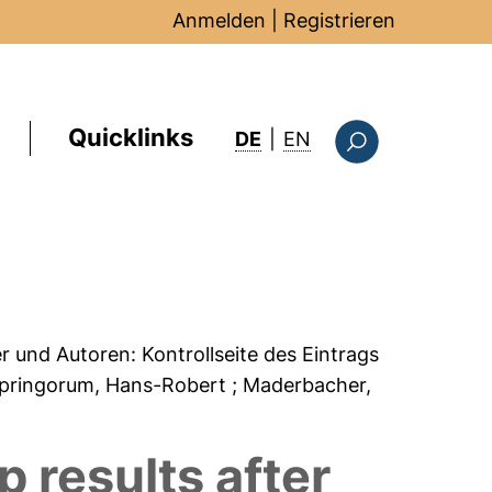
Anmelden
|
Registrieren
Quicklinks
: this page in Englis
DE
|
EN
Suchformular
er und Autoren:
Kontrollseite des Eintrags
Springorum, Hans-Robert
; Maderbacher,
p results after