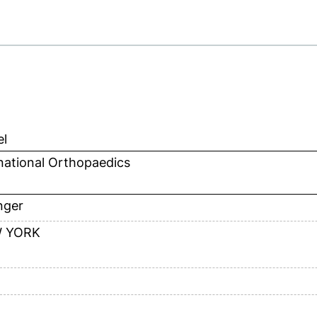
el
national Orthopaedics
nger
 YORK