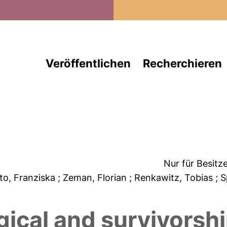
Direkt zum Inhalt
Veröffentlichen
Recherchieren
Nur für Besitz
tto, Franziska
; Zeman, Florian
; Renkawitz, Tobias
; 
ogical and survivorshi