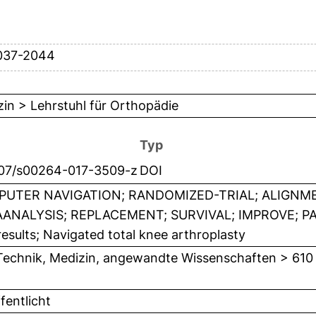
037-2044
in > Lehrstuhl für Orthopädie
Typ
007/s00264-017-3509-z
DOI
UTER NAVIGATION; RANDOMIZED-TRIAL; ALIGNM
ANALYSIS; REPLACEMENT; SURVIVAL; IMPROVE; PA
esults; Navigated total knee arthroplasty
Technik, Medizin, angewandte Wissenschaften > 610
fentlicht