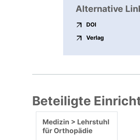
Alternative Lin
externer Link, ö
DOI
externer Link
Verlag
Beteiligte Einric
Medizin > Lehrstuhl
für Orthopädie