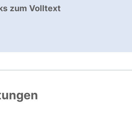
ks zum Volltext
ffnet neues Fenster
, öffnet neues Fenster
htungen