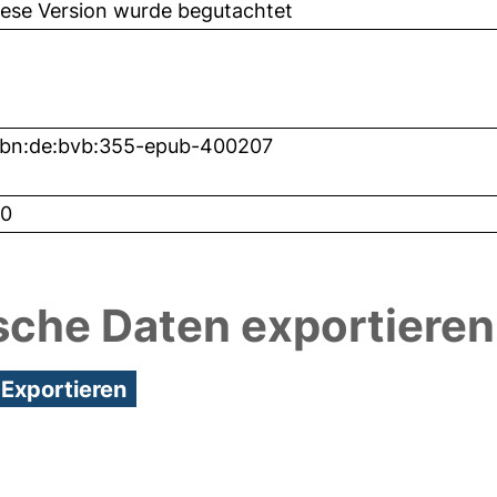
iese Version wurde begutachtet
nbn:de:bvb:355-epub-400207
0
sche Daten exportieren