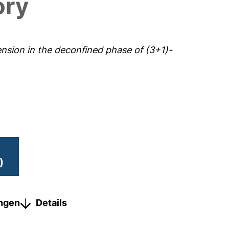
ory
tension in the deconfined phase of (3+1)-
)
ungen
Details