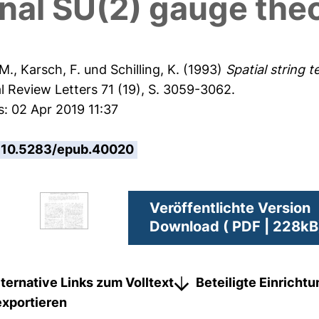
nal SU(2) gauge the
 M.
,
Karsch, F.
und
Schilling, K.
(1993)
Spatial string 
l Review Letters 71 (19), S. 3059-3062.
s: 02 Apr 2019 11:37
10.5283/epub.40020
Veröffentlichte Version
Download ( PDF | 228kB
lternative Links zum Volltext
Beteiligte Einricht
exportieren