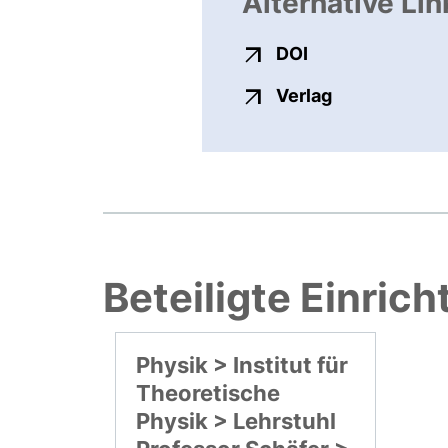
Alternative Lin
externer Link, ö
DOI
externer Link
Verlag
Beteiligte Einric
Physik > Institut für
Theoretische
Physik > Lehrstuhl