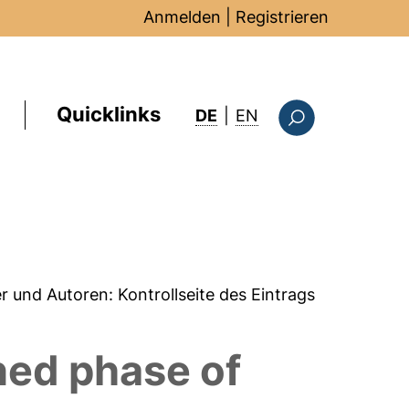
Anmelden
|
Registrieren
Quicklinks
: this page in Englis
DE
|
EN
Suchformular
er und Autoren:
Kontrollseite des Eintrags
ined phase of