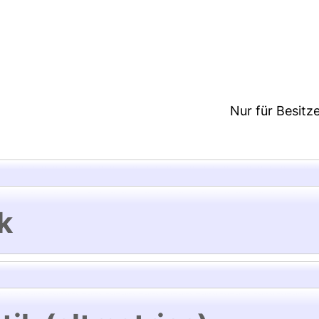
1:37/Metadaten zuletzt geändert: 29 Sep 2021 07:41
Nur für Besitz
k