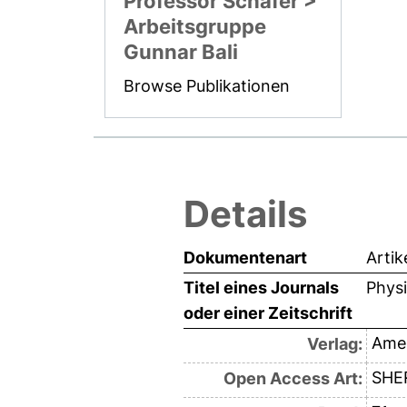
Professor Schäfer >
Arbeitsgruppe
Gunnar Bali
Browse Publikationen
Details
Dokumentenart
Artik
Titel eines Journals
Physi
oder einer Zeitschrift
Amer
Verlag:
SHE
Open Access Art: