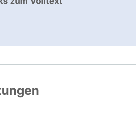
ks zum Volltext
ffnet neues Fenster
, öffnet neues Fenster
htungen