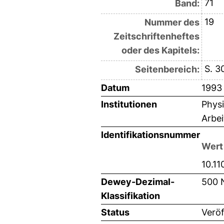
71
Band:
19
Nummer des
Zeitschriftenheftes
oder des Kapitels:
S. 3
Seitenbereich:
Datum
1993
Institutionen
Physi
Arbei
Identifikationsnummer
Wert
10.1
Dewey-Dezimal-
500 
Klassifikation
Status
Veröf