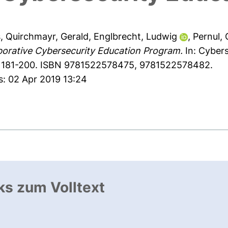
s
,
Quirchmayr, Gerald
,
Englbrecht, Ludwig
,
Pernul,
borative Cybersecurity Education Program.
In: Cyber
 S. 181-200. ISBN 9781522578475, 9781522578482.
s: 02 Apr 2019 13:24
ks zum Volltext
ffnet neues Fenster