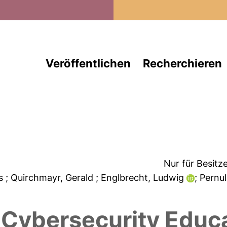
Direkt zum Inhalt
Veröffentlichen
Recherchieren
Nur für Besitz
as
; Quirchmayr, Gerald
; Englbrecht, Ludwig
; Pernu
e Cybersecurity Educ