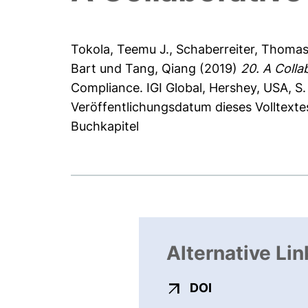
Tokola, Teemu J.
,
Schaberreiter, Thoma
Bart
und
Tang, Qiang
(2019)
20. A Colla
Compliance. IGI Global, Hershey, USA,
Veröffentlichungsdatum dieses Volltexte
Buchkapitel
Alternative Lin
externer Link, ö
DOI