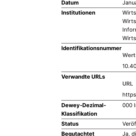
Datum
Janu
Institutionen
Wirts
Wirts
Infor
Wirts
Identifikationsnummer
Wert
10.4
Verwandte URLs
URL
http
Dewey-Dezimal-
000 I
Klassifikation
Status
Veröf
Begutachtet
Ja, d