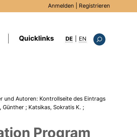
Anmelden
|
Registrieren
Quicklinks
: this page in Englis
DE
|
EN
Suchformular
er und Autoren:
Kontrollseite des Eintrags
l, Günther
; Katsikas, Sokratis K.
;
ation Program