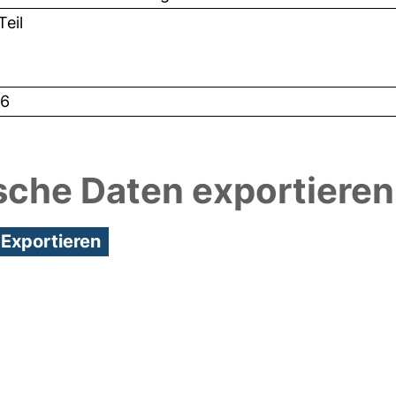
eil
6
sche Daten exportieren
3:24/Metadaten zuletzt geändert: 29 Sep 2021 07:4