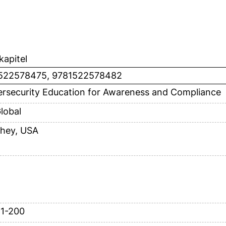
apitel
522578475, 9781522578482
rsecurity Education for Awareness and Compliance
Global
hey, USA
81-200