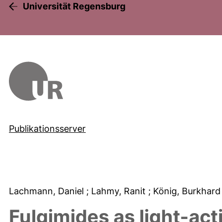
Universität Regensburg
Publikationsserver
Lachmann, Daniel
; Lahmy, Ranit
; König, Burkhar
Fulgimides as light-acti