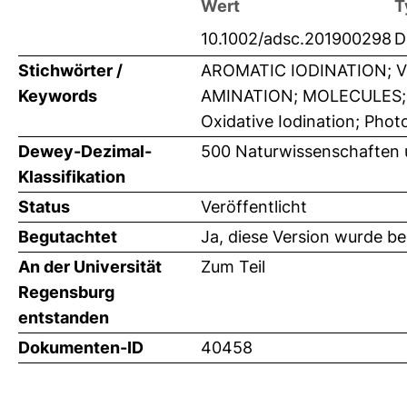
Wert
T
10.1002/adsc.201900298
D
Stichwörter /
AROMATIC IODINATION; V
Keywords
AMINATION; MOLECULES; O
Oxidative Iodination; Phot
Dewey-Dezimal-
500 Naturwissenschaften
Klassifikation
Status
Veröffentlicht
Begutachtet
Ja, diese Version wurde b
An der Universität
Zum Teil
Regensburg
entstanden
Dokumenten-ID
40458