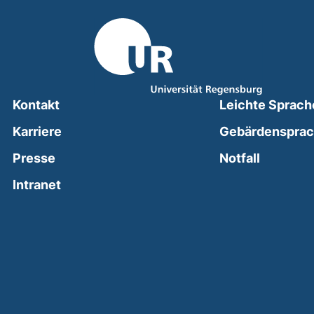
Kontakt
Leichte Sprach
Karriere
Gebärdenspra
(external
Presse
Notfall
(external link, opens in a new window)
Intranet