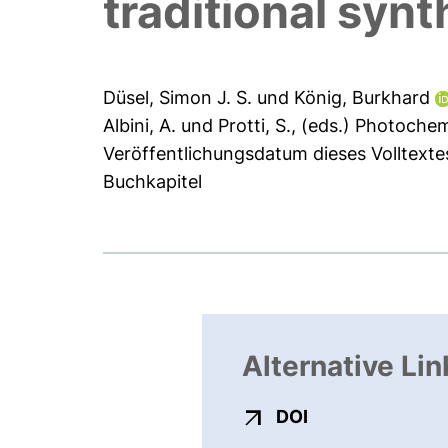
traditional synt
Düsel, Simon J. S.
und
König, Burkhard
Albini, A.
und
Protti, S.
, (eds.) Photoche
Veröffentlichungsdatum dieses Volltexte
Buchkapitel
Alternative Lin
externer Link, ö
DOI