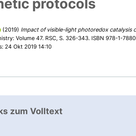
hetic protocols
(2019)
Impact of visible-light photoredox catalysis o
mistry: Volume 47. RSC, S. 326-343. ISBN 978-1-788
s: 24 Okt 2019 14:10
ks zum Volltext
ffnet neues Fenster