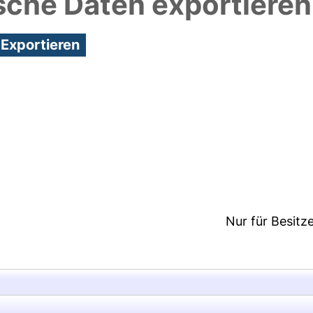
sche Daten exportieren
4:10/Metadaten zuletzt geändert: 29 Sep 2021 07:4
Nur für Besitz