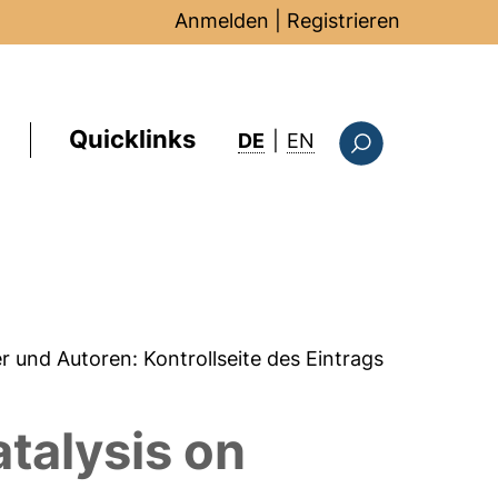
Anmelden
|
Registrieren
Quicklinks
: this page in Englis
DE
|
EN
Suchformular
er und Autoren:
Kontrollseite des Eintrags
atalysis on