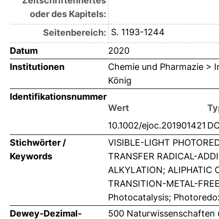
Zeitschriftenheftes
oder des Kapitels:
S. 1193-1244
Seitenbereich:
Datum
2020
Institutionen
Chemie und Pharmazie > In
König
Identifikationsnummer
Wert
Ty
10.1002/ejoc.201901421
DO
Stichwörter /
VISIBLE-LIGHT PHOTORE
Keywords
TRANSFER RADICAL-ADDI
ALKYLATION; ALIPHATIC 
TRANSITION-METAL-FREE;
Photocatalysis; Photoredo
Dewey-Dezimal-
500 Naturwissenschaften