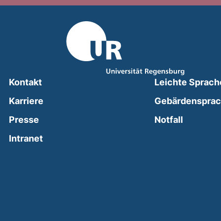
Kontakt
Leichte Sprach
Karriere
Gebärdenspra
(external
Presse
Notfall
(external link, opens in a new window)
Intranet