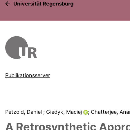
Universität Regensburg
Publikationsserver
Petzold, Daniel
; Giedyk, Maciej
; Chatterjee, An
A Retrosynthetic Appro