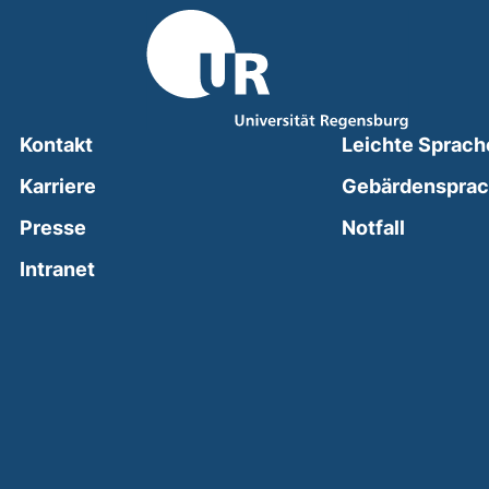
Kontakt
Leichte Sprach
Karriere
Gebärdenspra
(external
Presse
Notfall
(external link, opens in a new window)
Intranet