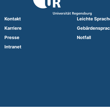
Kontakt
Leichte Sprach
Karriere
Gebärdenspra
(external
Presse
Notfall
(external link, opens in a new window)
Intranet