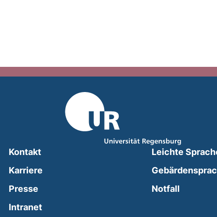
Kontakt
Leichte Sprach
Karriere
Gebärdenspra
(external
Presse
Notfall
(external link, opens in a new window)
Intranet