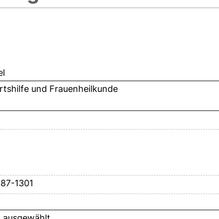
el
tshilfe und Frauenheilkunde
287-1301
t ausgewählt