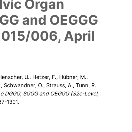
lvic Organ
SGGG and OEGGG
015/006, April
Henscher, U.
,
Hetzer, F.
,
Hübner, M.
,
.
,
Schwandner, O.
,
Strauss, A.
,
Tunn, R.
f the DGGG, SGGG and OEGGG (S2e-Level,
87-1301.