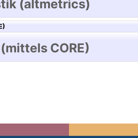
tik (altmetrics)
E)
 (mittels CORE)