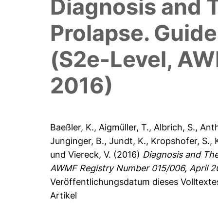
Diagnosis and T
Prolapse. Guid
(S2e-Level, AW
2016)
Baeßler, K.
,
Aigmüller, T.
,
Albrich, S.
,
Anth
Junginger, B.
,
Jundt, K.
,
Kropshofer, S.
,
und
Viereck, V.
(2016)
Diagnosis and The
AWMF Registry Number 015/006, April 2
Veröffentlichungsdatum dieses Volltexte
Artikel