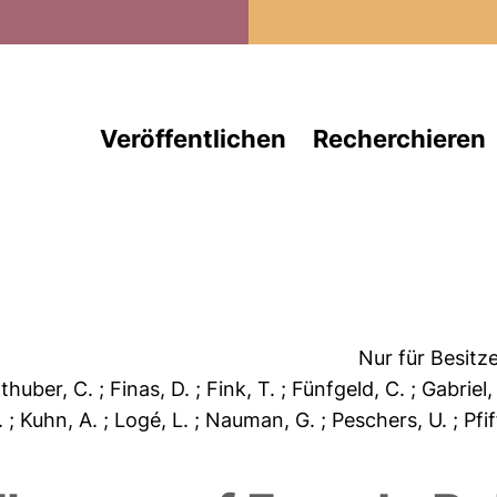
Direkt zum Inhalt
Veröffentlichen
Recherchieren
Nur für Besitz
nthuber, C.
; Finas, D.
; Fink, T.
; Fünfgeld, C.
; Gabriel,
.
; Kuhn, A.
; Logé, L.
; Nauman, G.
; Peschers, U.
; Pfi