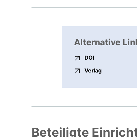
Alternative Lin
externer Link, ö
DOI
externer Link
Verlag
Beteiligte Einric