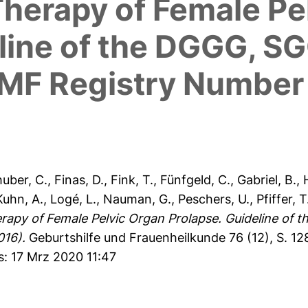
herapy of Female Pe
eline of the DGGG, 
MF Registry Number 
uber, C.
,
Finas, D.
,
Fink, T.
,
Fünfgeld, C.
,
Gabriel, B.
,
Kuhn, A.
,
Logé, L.
,
Nauman, G.
,
Peschers, U.
,
Pfiffer, T
rapy of Female Pelvic Organ Prolapse. Guideline o
016).
Geburtshilfe und Frauenheilkunde 76 (12), S. 12
s: 17 Mrz 2020 11:47