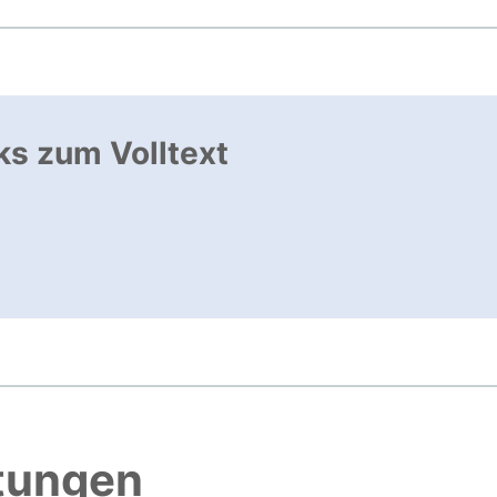
ks zum Volltext
ffnet neues Fenster
, öffnet neues Fenster
htungen