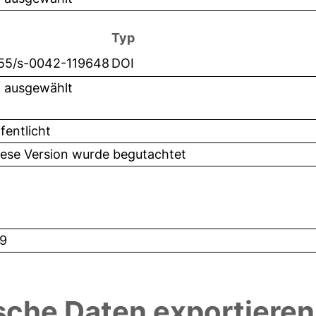
Typ
055/s-0042-119648
DOI
t ausgewählt
fentlicht
iese Version wurde begutachtet
9
sche Daten exportieren