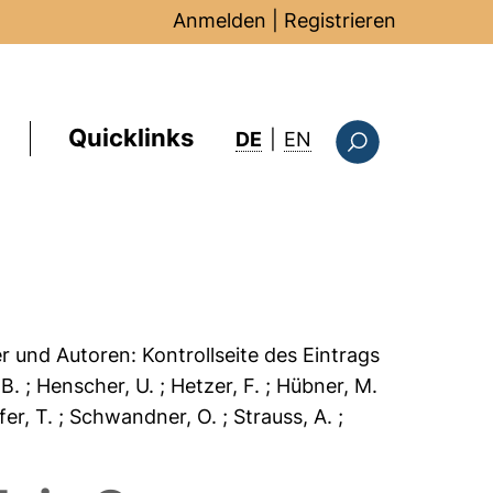
Anmelden
|
Registrieren
Quicklinks
: this page in Englis
DE
|
EN
Suchformular
er und Autoren:
Kontrollseite des Eintrags
 B.
; Henscher, U.
; Hetzer, F.
; Hübner, M.
ffer, T.
; Schwandner, O.
; Strauss, A.
;