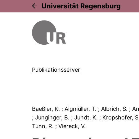
Universität Regensburg
Publikationsserver
Baeßler, K.
; Aigmüller, T.
; Albrich, S.
; A
; Junginger, B.
; Jundt, K.
; Kropshofer, S
Tunn, R.
; Viereck, V.