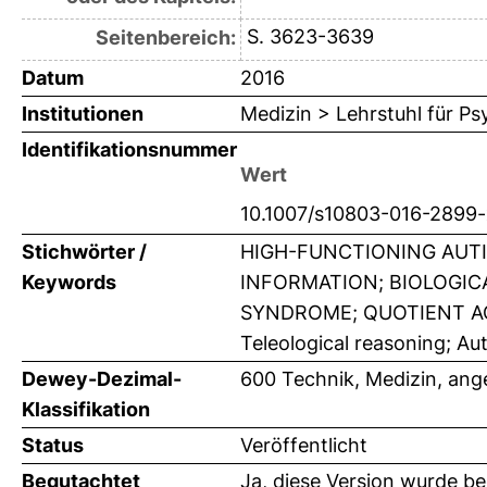
S. 3623-3639
Seitenbereich:
Datum
2016
Institutionen
Medizin > Lehrstuhl für Ps
Identifikationsnummer
Wert
10.1007/s10803-016-2899-
Stichwörter /
HIGH-FUNCTIONING AUT
Keywords
INFORMATION; BIOLOGIC
SYNDROME; QUOTIENT AQ; D
Teleological reasoning; Aut
Dewey-Dezimal-
600 Technik, Medizin, an
Klassifikation
Status
Veröffentlicht
Begutachtet
Ja, diese Version wurde b