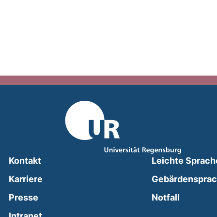
Kontakt
Leichte Sprach
Karriere
Gebärdenspra
(external
Presse
Notfall
(external link, opens in a new window)
Intranet