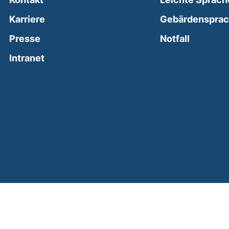
Karriere
Gebärdenspra
(external
Presse
Notfall
(external link, opens in a new window)
Intranet