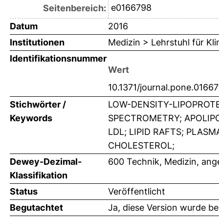
e0166798
Seitenbereich:
Datum
2016
Institutionen
Medizin > Lehrstuhl für K
Identifikationsnummer
Wert
10.1371/journal.pone.0166
Stichwörter /
LOW-DENSITY-LIPOPROTE
Keywords
SPECTROMETRY; APOLIPO
LDL; LIPID RAFTS; PLA
CHOLESTEROL;
Dewey-Dezimal-
600 Technik, Medizin, an
Klassifikation
Status
Veröffentlicht
Begutachtet
Ja, diese Version wurde b