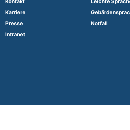
Kontakt
Leichte Sprach
Karriere
Gebärdenspra
(external
Presse
Notfall
(external link, opens in a new window)
Intranet