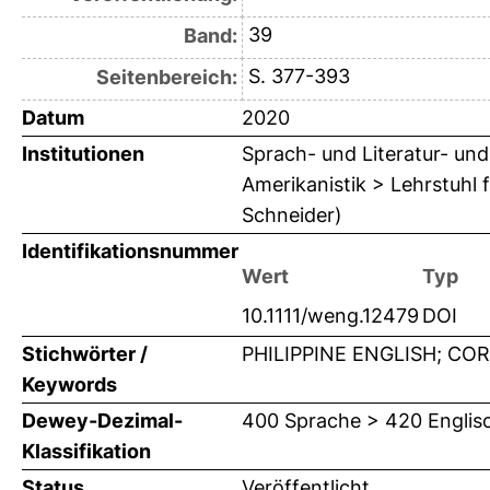
39
Band:
S. 377-393
Seitenbereich:
Datum
2020
Institutionen
Sprach- und Literatur- und 
Amerikanistik > Lehrstuhl 
Schneider)
Identifikationsnummer
Wert
Typ
10.1111/weng.12479
DOI
Stichwörter /
PHILIPPINE ENGLISH; CO
Keywords
Dewey-Dezimal-
400 Sprache > 420 Englis
Klassifikation
Status
Veröffentlicht