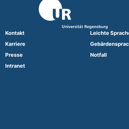
Kontakt
Leichte Sprach
Karriere
Gebärdenspra
(external
Presse
Notfall
(external link, opens in a new window)
Intranet