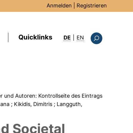
Anmelden
|
Registrieren
Quicklinks
: this page in Englis
DE
|
EN
Suchformular
er und Autoren:
Kontrollseite des Eintrags
ilana
; Kikidis, Dimitris
; Langguth,
d Societal