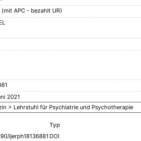
 (mit APC - bezahlt UR)
EL
1
881
ni 2021
in > Lehrstuhl für Psychiatrie und Psychotherapie
Typ
390/ijerph18136881
DOI