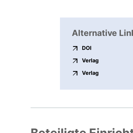
Alternative Lin
externer Link, ö
DOI
externer Link
Verlag
externer Link
Verlag
Beteiligte Einric