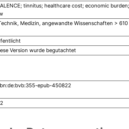
LENCE; tinnitus; healthcare cost; economic burden; 
ew
Technik, Medizin, angewandte Wissenschaften > 610
fentlicht
iese Version wurde begutachtet
nbn:de:bvb:355-epub-450822
2