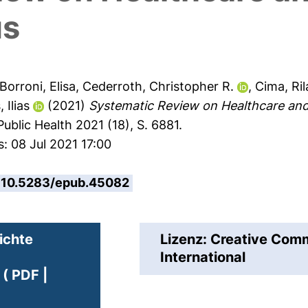
us
Borroni, Elisa
,
Cederroth, Christopher R.
,
Cima, Ri
 Ilias
(2021)
Systematic Review on Healthcare and 
blic Health 2021 (18), S. 6881.
: 08 Jul 2021 17:00
10.5283/epub.45082
ichte
Lizenz: Creative Co
International
( PDF |