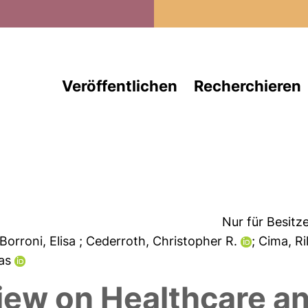
Direkt zum Inhalt
Veröffentlichen
Recherchieren
Nur für Besitz
 Borroni, Elisa
; Cederroth, Christopher R.
; Cima, R
ias
iew on Healthcare an