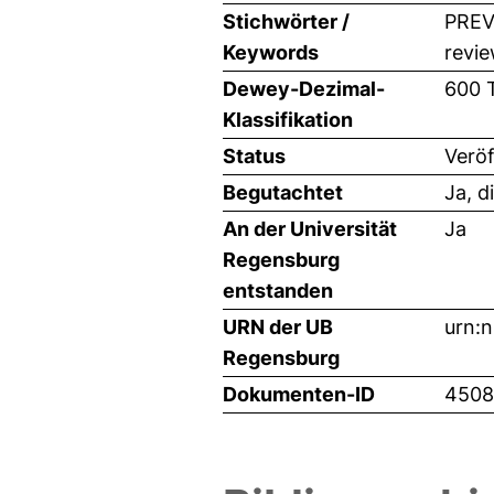
Stichwörter /
PREVA
Keywords
revi
Dewey-Dezimal-
600 
Klassifikation
Status
Veröf
Begutachtet
Ja, d
An der Universität
Ja
Regensburg
entstanden
URN der UB
urn:
Regensburg
Dokumenten-ID
4508