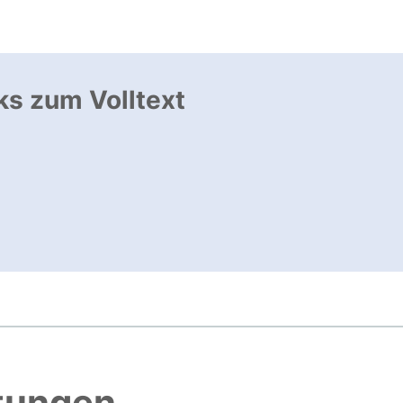
ks zum Volltext
ffnet neues Fenster
, öffnet neues Fenster
, öffnet neues Fenster
htungen