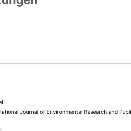
el
national Journal of Environmental Research and Publ
I