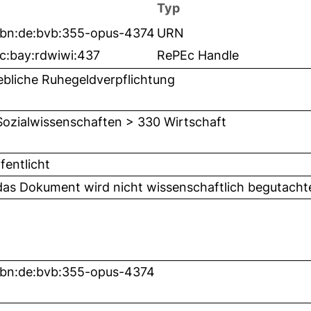
Typ
nbn:de:bvb:355-opus-4374
URN
c:bay:rdwiwi:437
RePEc Handle
ebliche Ruhegeldverpflichtung
Sozialwissenschaften > 330 Wirtschaft
fentlicht
das Dokument wird nicht wissenschaftlich begutach
nbn:de:bvb:355-opus-4374