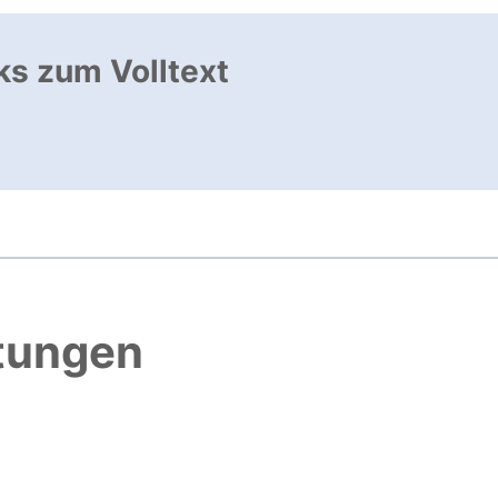
ks zum Volltext
, öffnet neues Fenster
htungen