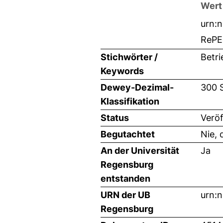
Wert
urn:
RePE
Stichwörter /
Betri
Keywords
Dewey-Dezimal-
300 
Klassifikation
Status
Veröf
Begutachtet
Nie, 
An der Universität
Ja
Regensburg
entstanden
URN der UB
urn:
Regensburg