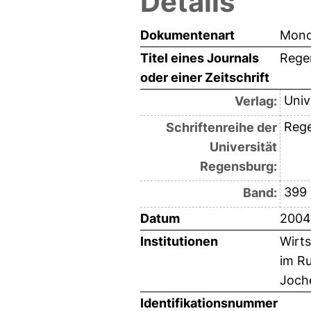
Details
Dokumentenart
Mono
Titel eines Journals
Rege
oder einer Zeitschrift
Univ
Verlag:
Rege
Schriftenreihe der
Universität
Regensburg:
399
Band:
Datum
2004
Institutionen
Wirts
im Ru
Joch
Identifikationsnummer