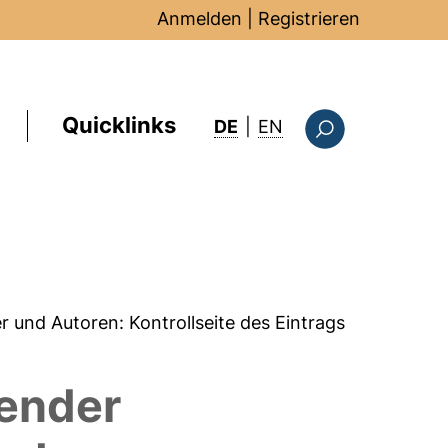
Anmelden
|
Registrieren
Quicklinks
: this page in Englis
DE
|
EN
Suchformular
er und Autoren:
Kontrollseite des Eintrags
render