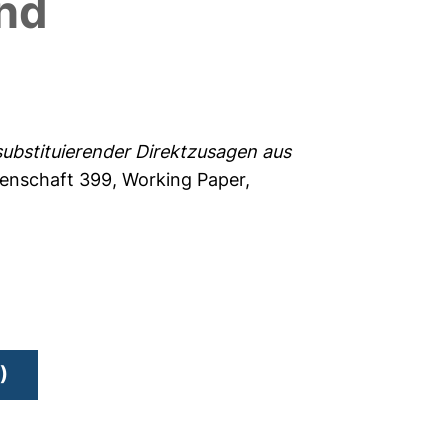
und
nsubstituierender Direktzusagen aus
senschaft
399, Working Paper,
)