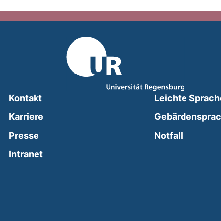
Kontakt
Leichte Sprach
Karriere
Gebärdenspra
(external
Presse
Notfall
(external link, opens in a new window)
Intranet