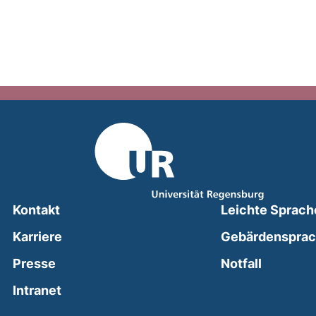
Kontakt
Leichte Sprach
Karriere
Gebärdenspra
(external
Presse
Notfall
(external link, opens in a new window)
Intranet