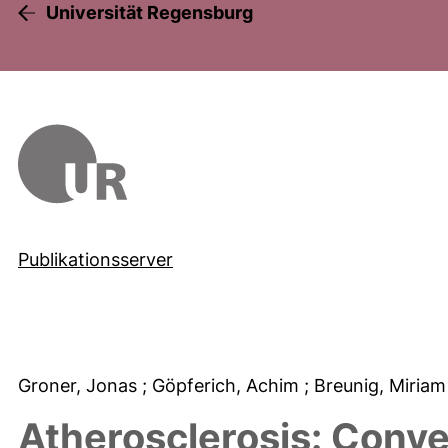
Universität Regensburg
Publikationsserver
Groner, Jonas
; Göpferich, Achim
; Breunig, Miria
Atherosclerosis: Conve