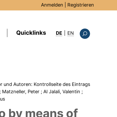
Anmelden
|
Registrieren
Quicklinks
: this page in Englis
DE
|
EN
Suchformular
er und Autoren:
Kontrollseite des Eintrags
; Matzneller, Peter
; Al Jalali, Valentin
;
kus
vo by means of