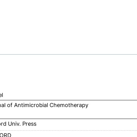
el
nal of Antimicrobial Chemotherapy
rd Univ. Press
ORD