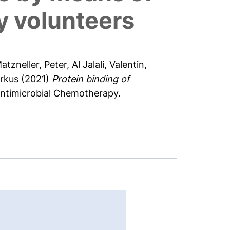
hy volunteers
atzneller, Peter
,
Al Jalali, Valentin
,
arkus
(2021)
Protein binding of
Antimicrobial Chemotherapy.