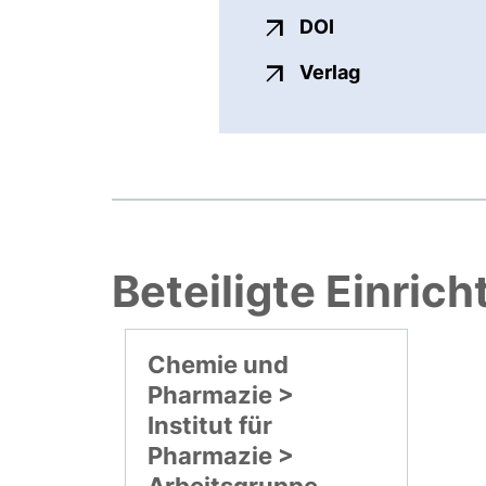
externer Link, ö
DOI
externer Link
Verlag
Beteiligte Einric
Chemie und
Pharmazie >
Institut für
Pharmazie >