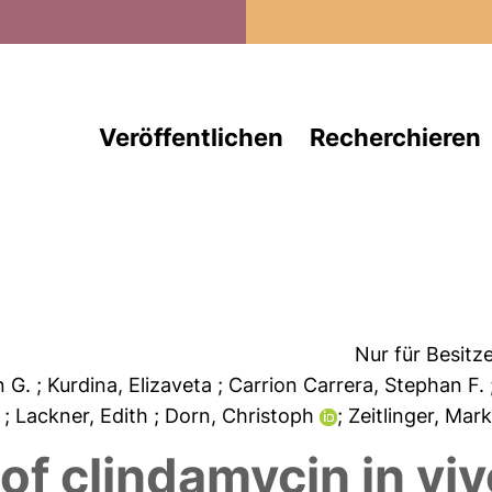
Direkt zum Inhalt
Veröffentlichen
Recherchieren
Nur für Besitz
n G.
; Kurdina, Elizaveta
; Carrion Carrera, Stephan F.
a
; Lackner, Edith
; Dorn, Christoph
; Zeitlinger, Mar
 of clindamycin in vi