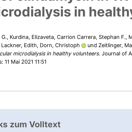
crodialysis in healt
 G.
,
Kurdina, Elizaveta
,
Carrion Carrera, Stephan F.
,
M
,
Lackner, Edith
,
Dorn, Christoph
und
Zeitlinger, M
ular microdialysis in healthy volunteers.
Journal of 
: 11 Mai 2021 11:51
ks zum Volltext