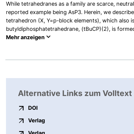
While tetrahedranes as a family are scarce, neutra
reported example being AsP3. Herein, we describe 
tetrahedron (X, Y=p-block elements), which also i
butyldiphosphatetrahedrane, (tBuCP)(2), is forme
Mehr anzeigen
Alternative Links zum Volltext
externer Link, öffnet neues Fenster
DOI
externer Link, öffnet neues Fenste
Verlag
externer Link, öffnet neues Fenste
Verlag