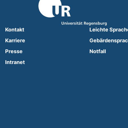
Kontakt
Leichte Sprach
Karriere
Gebärdenspra
(external
Presse
Notfall
(external link, opens in a new window)
Intranet