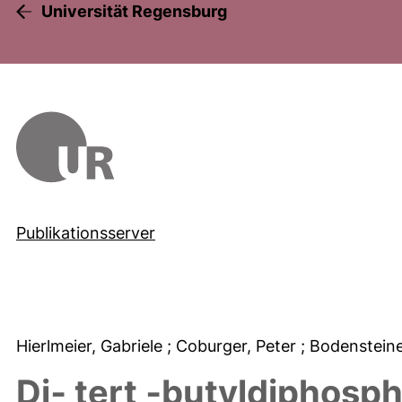
Universität Regensburg
Publikationsserver
Hierlmeier, Gabriele
; Coburger, Peter
; Bodenstein
Di‐ tert ‐butyldiphosp