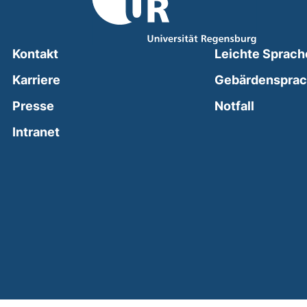
Kontakt
Leichte Sprach
Karriere
Gebärdenspra
(external
Presse
Notfall
(external link, opens in a new window)
Intranet