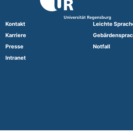
Kontakt
Leichte Sprach
Karriere
Gebärdenspra
(external
Presse
Notfall
(external link, opens in a new window)
Intranet