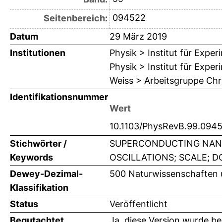
094522
Seitenbereich:
Datum
29 März 2019
Institutionen
Physik > Institut für Expe
Physik > Institut für Expe
Weiss > Arbeitsgruppe Chr
Identifikationsnummer
Wert
10.1103/PhysRevB.99.094
Stichwörter /
SUPERCONDUCTING NANO
Keywords
OSCILLATIONS; SCALE; D
Dewey-Dezimal-
500 Naturwissenschaften 
Klassifikation
Status
Veröffentlicht
Begutachtet
Ja, diese Version wurde b