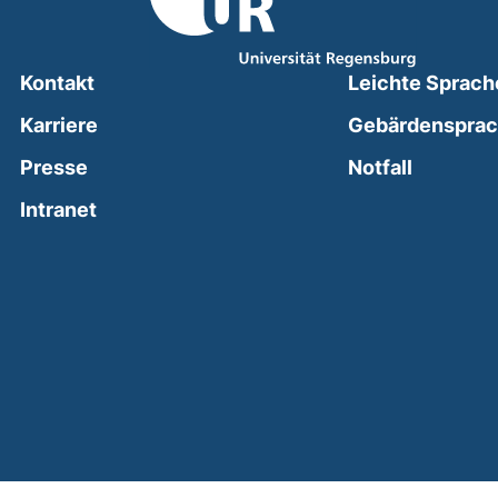
Kontakt
Leichte Sprach
Karriere
Gebärdenspra
(external
Presse
Notfall
(external link, opens in a new window)
Intranet