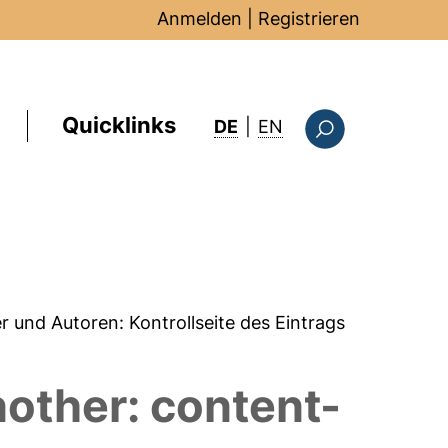
Anmelden
|
Registrieren
Quicklinks
: this page in Englis
DE
|
EN
Suchformular
er und Autoren:
Kontrollseite des Eintrags
nother: content-