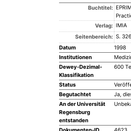
EPRIMP
Buchtitel:
Pract
IMIA
Verlag:
S. 32
Seitenbereich:
Datum
1998
Institutionen
Medizi
Dewey-Dezimal-
600 Te
Klassifikation
Status
Veröff
Begutachtet
Ja, di
An der Universität
Unbeka
Regensburg
entstanden
Dokumenten-ID
4623