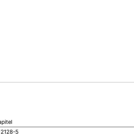
pitel
12128-5