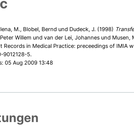
ic
lena, M.
,
Blobel, Bernd
und
Dudeck, J.
(1998)
Transfe
Peter Willem
und
van der Lei, Johannes
und
Musen, M
t Records in Medical Practice: preceedings of IMIA 
0-9012128-5.
es: 05 Aug 2009 13:48
htungen