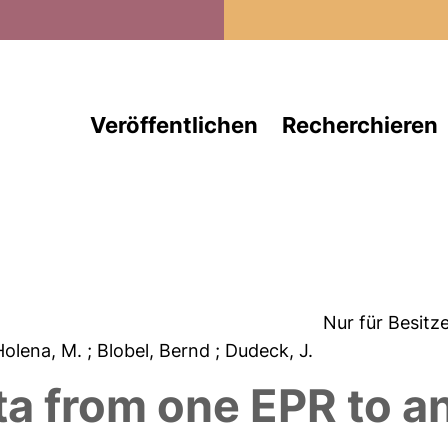
Direkt zum Inhalt
Veröffentlichen
Recherchieren
Nur für Besitz
Holena, M.
; Blobel, Bernd
; Dudeck, J.
ta from one EPR to a