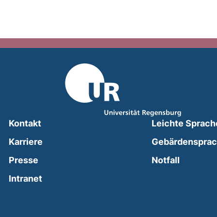
Kontakt
Leichte Sprach
Karriere
Gebärdenspra
(external
Presse
Notfall
(external link, opens in a new window)
Intranet