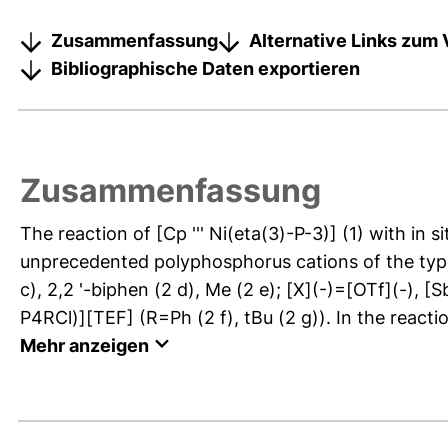
Zusammenfassung
Alternative Links zum 
Bibliographische Daten exportieren
Zusammenfassung
The reaction of [Cp ''' Ni(eta(3)-P-3)] (1) with in
unprecedented polyphosphorus cations of the type 
c), 2,2 '-biphen (2 d), Me (2 e); [X](-)=[OTf](-), [S
P4RCl)][TEF] (R=Ph (2 f), tBu (2 g)). In the reaction
Mehr anzeigen