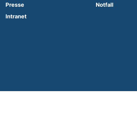
(external
Presse
Notfall
(external link, opens in a new window)
Intranet