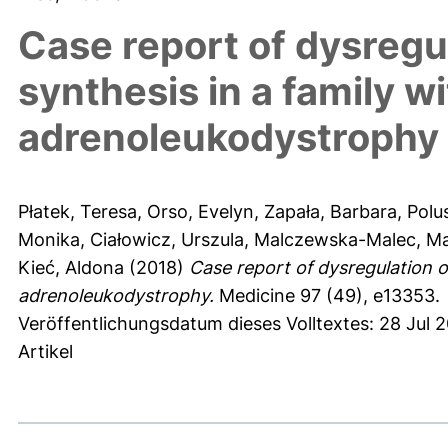
Case report of dysregul
synthesis in a family w
adrenoleukodystrophy
Płatek, Teresa
,
Orso, Evelyn
,
Zapała, Barbara
,
Polu
Monika
,
Ciałowicz, Urszula
,
Malczewska-Malec, Ma
Kieć, Aldona
(2018)
Case report of dysregulation of
adrenoleukodystrophy.
Medicine 97 (49), e13353.
Veröffentlichungsdatum dieses Volltextes: 28 Jul 
Artikel