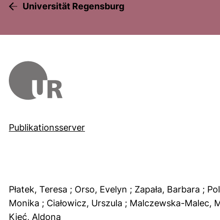
Universität Regensburg
Publikationsserver
Płatek, Teresa
; Orso, Evelyn
; Zapała, Barbara
; Po
Monika
; Ciałowicz, Urszula
; Malczewska-Malec, 
Kieć, Aldona