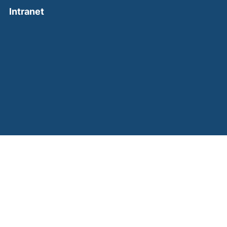
(external link, opens in a new window)
Intranet