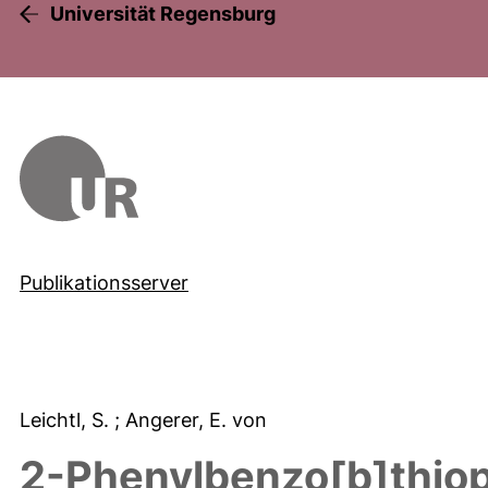
Universität Regensburg
Publikationsserver
Leichtl, S.
; Angerer, E. von
2-Phenylbenzo[b]thio