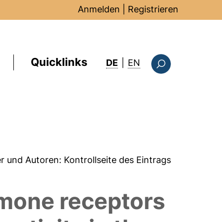
Anmelden
|
Registrieren
Quicklinks
: this page in Englis
DE
|
EN
Suchformular
er und Autoren:
Kontrollseite des Eintrags
ormone receptors