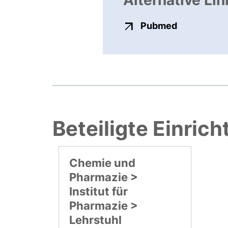
Alternative Lin
externer Li
Pubmed
Beteiligte Einric
Chemie und
Pharmazie >
Institut für
Pharmazie >
Lehrstuhl