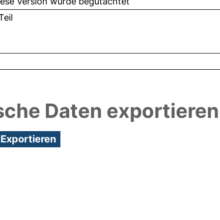
iese Version wurde begutachtet
eil
sche Daten exportieren
3:48/Metadaten zuletzt geändert: 24 Mai 2018 09: