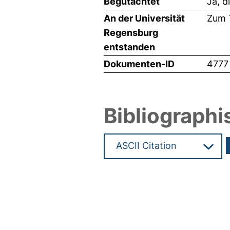
Begutachtet
Ja, d
An der Universität
Zum T
Regensburg
entstanden
Dokumenten-ID
4777
Bibliographi
Hochladedatum:05 Aug 2009 1