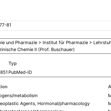
177-81
e und Pharmazie > Institut für Pharmazie > Lehrstu
inische Chemie II (Prof. Buschauer)
Typ
1851
PubMed-ID
tion
A
ogens/metabolism
neoplastic Agents, Hormonal/pharmacology