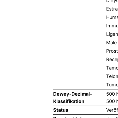
Dihy
Estr
Hum
Immu
Liga
Male
Pros
Recep
Tamo
Telo
Tumor
Dewey-Dezimal-
500 
Klassifikation
500 
Status
Veröf