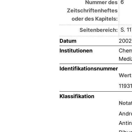
6
Nummer des
Zeitschriftenheftes
oder des Kapitels:
S. 1
Seitenbereich:
Datum
2002
Institutionen
Chemi
Mediz
Identifikationsnummer
Wert
1193
Klassifikation
Nota
Andr
Anti