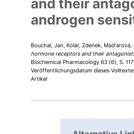
and their antago
androgen sensit
Bouchal, Jan
,
Kolár, Zdenek
,
Mad'arová,
hormone receptors and their antagonists 
Biochemical Pharmacology 63 (6), S. 117
Veröffentlichungsdatum dieses Volltext
Artikel