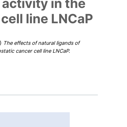
activity in the
cell line LNCaP
)
The effects of natural ligands of
tatic cancer cell line LNCaP.