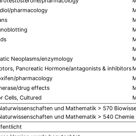
drotestosterone/pharmacology
adiol/pharmacology
ans
noblotting
nds
tatic Neoplasms/enzymology
tors, Pancreatic Hormone/antagonists & inhibitors
xifen/pharmacology
merase/drug effects
 Cells, Cultured
Naturwissenschaften und Mathematik > 570 Biowisse
Naturwissenschaften und Mathematik > 540 Chemie
fentlicht