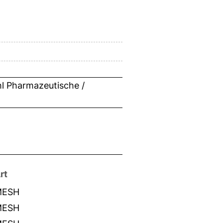
hl Pharmazeutische /
rt
MESH
MESH