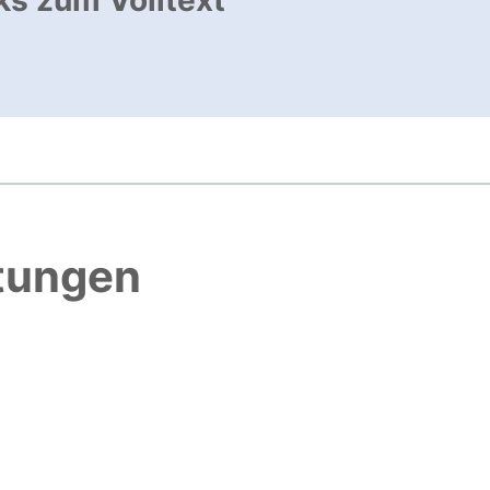
ks zum Volltext
nk, öffnet neues Fenster
htungen