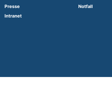
(external
Presse
Notfall
(external link, opens in a new window)
Intranet