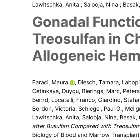
Lawitschka, Anita
; Salooja, Nina
; Basak
Gonadal Functi
Treosulfan in 
Allogeneic Hema
Faraci, Maura
,
Diesch, Tamara
,
Labopi
Cetinkaya, Duygu
,
Bierings, Marc
,
Peters
Bernd
,
Locatelli, Franco
,
Giardino, Stefa
Bordon, Victoria
,
Schlegel, Paul G.
,
Mellg
Lawitschka, Anita
,
Salooja, Nina
,
Basak, 
after Busulfan Compared with Treosulfan
Biology of Blood and Marrow Transplanta