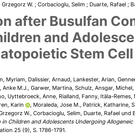
, Grzegorz W.
; Corbacioglu, Selim
; Duarte, Rafael
; 
on after Busulfan Co
Children and Adolesc
topoietic Stem Cell
n, Myriam
,
Dalissier, Arnaud
,
Lankester, Arian
,
Genne
, Anke M.J.
,
Garwer, Martina
,
Schulz, Ansgar
,
Michel,
no
,
Uyttebroeck, Anne
,
Rialland, Fanny
,
Itäla-Remes, 
ren, Karin
,
Moraleda, Jose M.
,
Patrick, Katharine
,
S
Grzegorz W.
,
Corbacioglu, Selim
,
Duarte, Rafael
und
 in Children and Adolescents Undergoing Allogeneic 
tion 25 (9), S. 1786-1791.