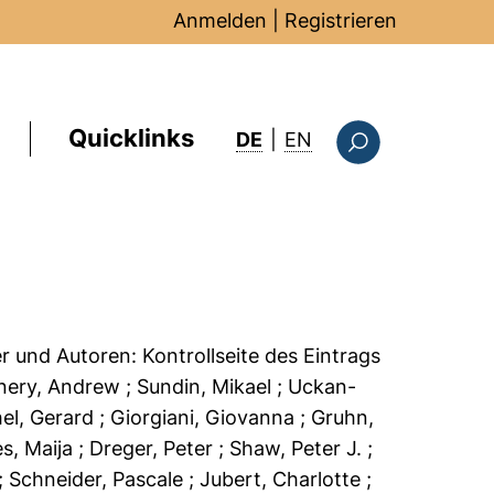
Anmelden
|
Registrieren
Quicklinks
: this page in Englis
DE
|
EN
Suchformular
er und Autoren:
Kontrollseite des Eintrags
nery, Andrew
; Sundin, Mikael
; Uckan-
hel, Gerard
; Giorgiani, Giovanna
; Gruhn,
es, Maija
; Dreger, Peter
; Shaw, Peter J.
;
; Schneider, Pascale
; Jubert, Charlotte
;