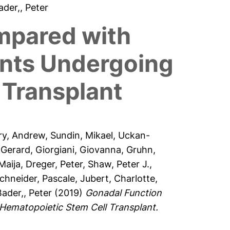
Bader,, Peter
mpared with
ents Undergoing
 Transplant
ry, Andrew
,
Sundin, Mikael
,
Uckan-
 Gerard
,
Giorgiani, Giovanna
,
Gruhn,
Maija
,
Dreger, Peter
,
Shaw, Peter J.
,
chneider, Pascale
,
Jubert, Charlotte
,
Bader,, Peter
(2019)
Gonadal Function
Hematopoietic Stem Cell Transplant.