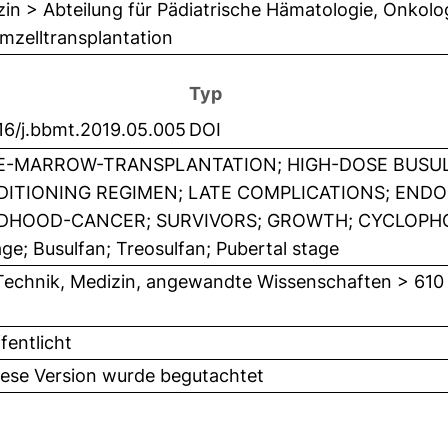
in > Abteilung für Pädiatrische Hämatologie, Onkolo
mzelltransplantation
Typ
16/j.bbmt.2019.05.005
DOI
-MARROW-TRANSPLANTATION; HIGH-DOSE BUSUL
ITIONING REGIMEN; LATE COMPLICATIONS; ENDO
DHOOD-CANCER; SURVIVORS; GROWTH; CYCLOPHO
e; Busulfan; Treosulfan; Pubertal stage
Technik, Medizin, angewandte Wissenschaften > 610
fentlicht
iese Version wurde begutachtet