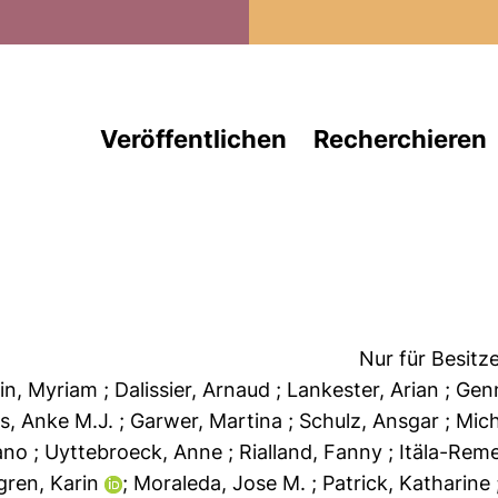
Direkt zum Inhalt
Veröffentlichen
Recherchieren
Nur für Besitz
pin, Myriam
; Dalissier, Arnaud
; Lankester, Arian
; Gen
rs, Anke M.J.
; Garwer, Martina
; Schulz, Ansgar
; Mic
fano
; Uyttebroeck, Anne
; Rialland, Fanny
; Itäla-Rem
lgren, Karin
; Moraleda, Jose M.
; Patrick, Katharine