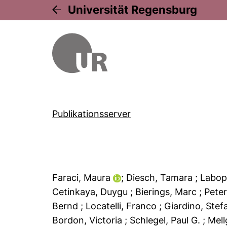
Universität Regensburg
Publikationsserver
Faraci, Maura
; Diesch, Tamara
; Labo
Cetinkaya, Duygu
; Bierings, Marc
; Pete
Bernd
; Locatelli, Franco
; Giardino, Ste
Bordon, Victoria
; Schlegel, Paul G.
; Mel