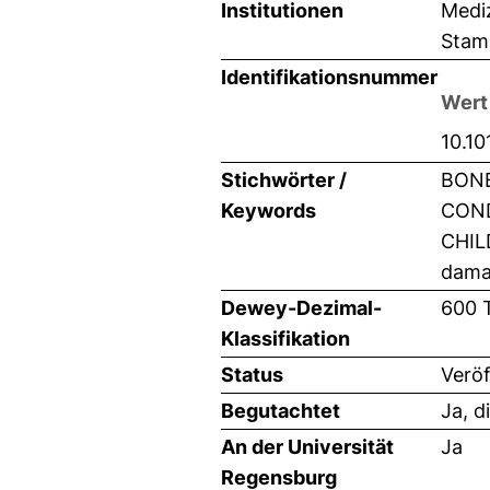
Institutionen
Mediz
Stam
Identifikationsnummer
Wert
10.10
Stichwörter /
BONE
Keywords
COND
CHIL
damag
Dewey-Dezimal-
600 
Klassifikation
Status
Veröf
Begutachtet
Ja, d
An der Universität
Ja
Regensburg