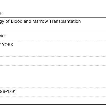
el
gy of Blood and Marrow Transplantation
vier
 YORK
786-1791