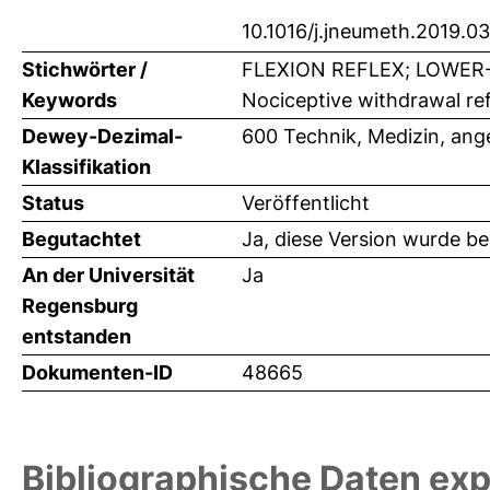
10.1016/j.jneumeth.2019.0
Stichwörter /
FLEXION REFLEX; LOWER-
Keywords
Nociceptive withdrawal refl
Dewey-Dezimal-
600 Technik, Medizin, an
Klassifikation
Status
Veröffentlicht
Begutachtet
Ja, diese Version wurde b
An der Universität
Ja
Regensburg
entstanden
Dokumenten-ID
48665
Bibliographische Daten exp