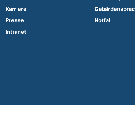
Karriere
Gebärdenspra
(external
Presse
Notfall
(external link, opens in a new window)
Intranet