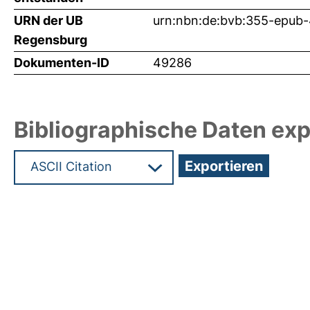
URN der UB
urn:nbn:de:bvb:355-epub
Regensburg
Dokumenten-ID
49286
Bibliographische Daten exp
Hochladedatum:01 Okt 2021 08:24/Metadaten zu