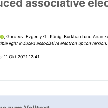
duced associative ele
,
Gordeev, Evgeniy G.
,
König, Burkhard
und
Ananiko
isible light induced associative electron upconversion.
: 11 Okt 2021 12:41