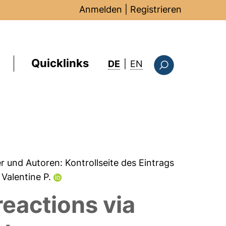
Anmelden
|
Registrieren
Quicklinks
: this page in Englis
DE
|
EN
Suchformular
er und Autoren:
Kontrollseite des Eintrags
 Valentine P.
 reactions via