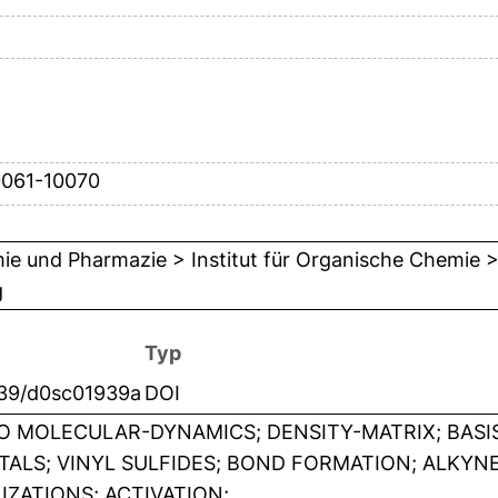
0061-10070
e und Pharmazie > Institut für Organische Chemie > 
g
Typ
039/d0sc01939a
DOI
IO MOLECULAR-DYNAMICS; DENSITY-MATRIX; BASI
TALS; VINYL SULFIDES; BOND FORMATION; ALKYN
IZATIONS; ACTIVATION;