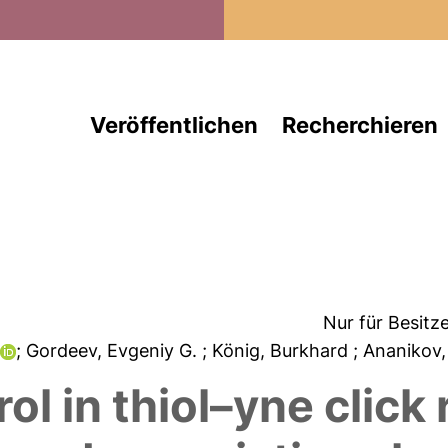
Direkt zum Inhalt
Veröffentlichen
Recherchieren
Nur für Besitz
.
; Gordeev, Evgeniy G.
; König, Burkhard
; Ananikov,
rol in thiol–yne click