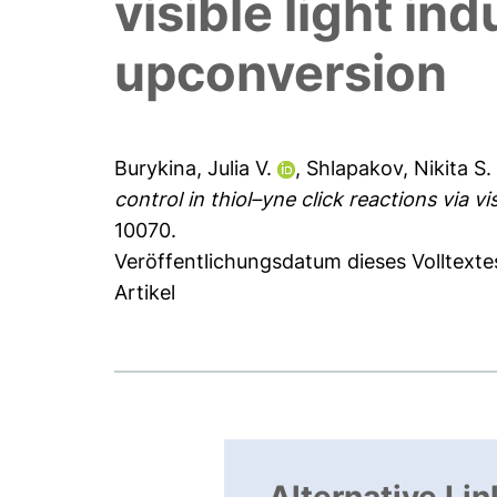
visible light in
upconversion
Burykina, Julia V.
,
Shlapakov, Nikita S.
control in thiol–yne click reactions via v
10070.
Veröffentlichungsdatum dieses Volltextes
Artikel