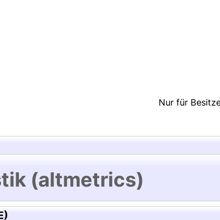
:41/Metadaten zuletzt geändert: 11 Okt 2021 12:41
Nur für Besitz
tik (altmetrics)
E)