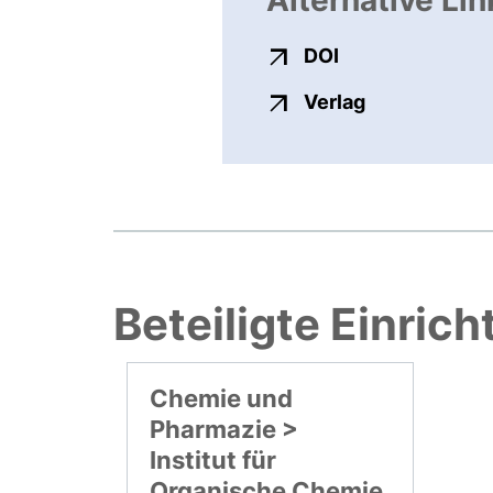
Alternative Lin
externer Link, ö
DOI
externer Link
Verlag
Beteiligte Einric
Chemie und
Pharmazie >
Institut für
Organische Chemie