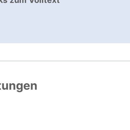
ks zum Volltext
ffnet neues Fenster
, öffnet neues Fenster
htungen