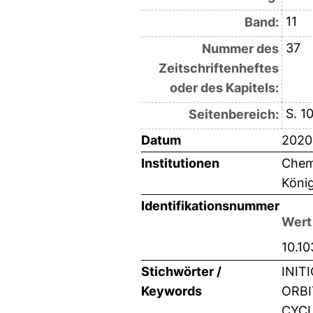
11
Band:
37
Nummer des
Zeitschriftenheftes
oder des Kapitels:
S. 1
Seitenbereich:
Datum
2020
Institutionen
Chemi
Köni
Identifikationsnummer
Wert
10.1
Stichwörter /
INIT
Keywords
ORBI
CYCL