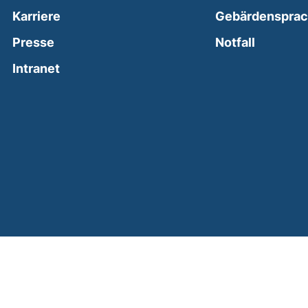
Karriere
Gebärdenspra
(external
Presse
Notfall
(external link, opens in a new window)
Intranet