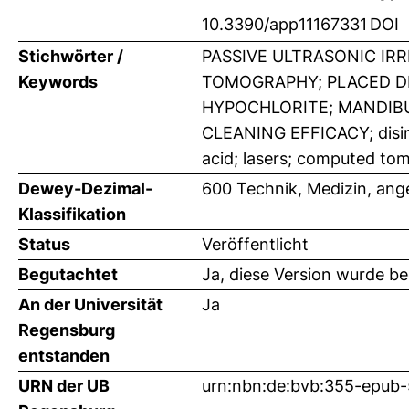
10.3390/app11167331
DOI
Stichwörter /
PASSIVE ULTRASONIC IR
Keywords
TOMOGRAPHY; PLACED DE
HYPOCHLORITE; MANDIB
CLEANING EFFICACY; disinf
acid; lasers; computed t
Dewey-Dezimal-
600 Technik, Medizin, an
Klassifikation
Status
Veröffentlicht
Begutachtet
Ja, diese Version wurde b
An der Universität
Ja
Regensburg
entstanden
URN der UB
urn:nbn:de:bvb:355-epub