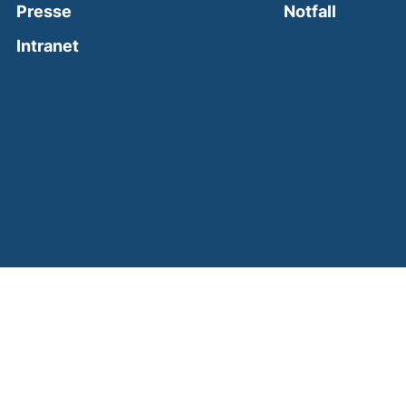
(external
Presse
Notfall
(external link, opens in a new window)
Intranet