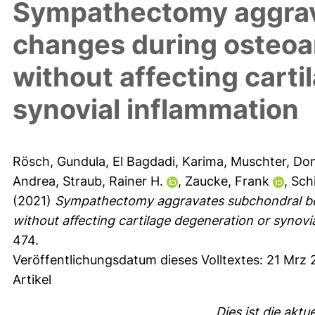
Sympathectomy aggrav
changes during osteoar
without affecting carti
synovial inflammation
Rösch, Gundula
,
El Bagdadi, Karima
,
Muschter, Do
Andrea
,
Straub, Rainer H.
,
Zaucke, Frank
,
Schi
(2021)
Sympathectomy aggravates subchondral bon
without affecting cartilage degeneration or synovi
474.
Veröffentlichungsdatum dieses Volltextes: 21 Mrz
Artikel
Dies ist die aktu