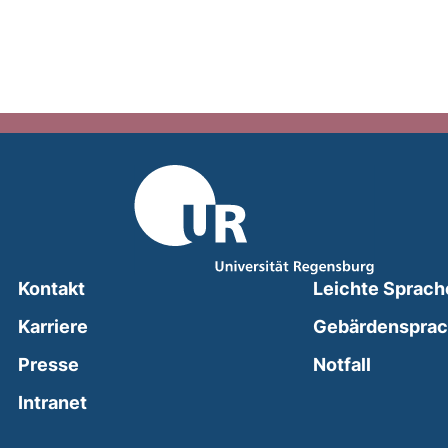
Kontakt
Leichte Sprach
Karriere
Gebärdenspra
(external
Presse
Notfall
(external link, opens in a new window)
Intranet