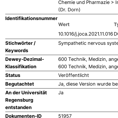
Chemie und Pharmazie > In
(Dr. Dorn)
Identifikationsnummer
Wert
T
10.1016/j.joca.2021.11.016
D
Stichwörter /
Sympathetic nervous syste
Keywords
Dewey-Dezimal-
600 Technik, Medizin, an
Klassifikation
600 Technik, Medizin, an
Status
Veröffentlicht
Begutachtet
Ja, diese Version wurde b
An der Universität
Ja
Regensburg
entstanden
Dokumenten-ID
51957