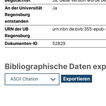
Begutachtet
Ja, diese Version wurde b
An der Universität
Ja
Regensburg
entstanden
URN der UB
urn:nbn:de:bvb:355-epub
Regensburg
Dokumenten-ID
52829
Bibliographische Daten exp