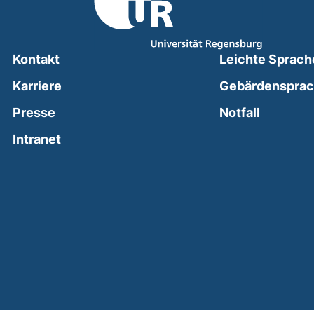
Kontakt
Leichte Sprach
Karriere
Gebärdenspra
(external
Presse
Notfall
(external link, opens in a new window)
Intranet