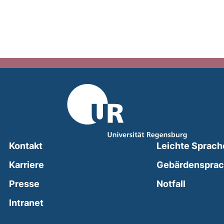
Kontakt
Leichte Sprach
Karriere
Gebärdenspra
(external
Presse
Notfall
(external link, opens in a new window)
Intranet