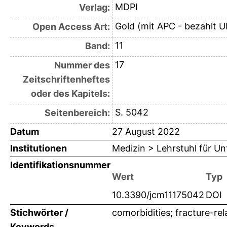
MDPI
Verlag:
Gold (mit APC - bezahlt U
Open Access Art:
11
Band:
17
Nummer des
Zeitschriftenheftes
oder des Kapitels:
S. 5042
Seitenbereich:
Datum
27 August 2022
Institutionen
Medizin > Lehrstuhl für Unf
Identifikationsnummer
Wert
Typ
10.3390/jcm11175042
DOI
Stichwörter /
comorbidities; fracture-rela
Keywords