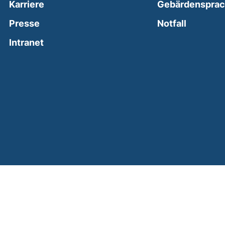
Karriere
Gebärdenspra
(external
Presse
Notfall
(external link, opens in a new window)
Intranet