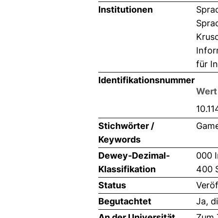
Institutionen
Sprac
Sprac
Krus
Infor
für I
Identifikationsnummer
Wert
10.1
Stichwörter /
Games
Keywords
Dewey-Dezimal-
000 I
Klassifikation
400 S
Status
Veröf
Begutachtet
Ja, d
An der Universität
Zum T