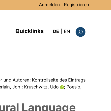
Anmelden
|
Registrieren
Quicklinks
: this page in Englis
DE
|
EN
Suchformular
er und Autoren:
Kontrollseite des Eintrags
rlain, Jon
; Kruschwitz, Udo
; Poesio,
tural Language