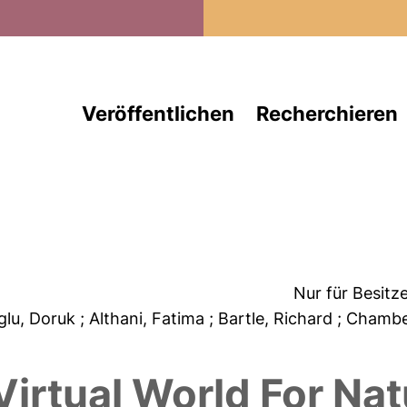
Direkt zum Inhalt
Veröffentlichen
Recherchieren
Nur für Besitz
oglu, Doruk
; Althani, Fatima
; Bartle, Richard
; Chambe
irtual World For Na