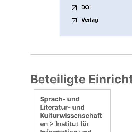
externer Link, ö
DOI
externer Link
Verlag
Beteiligte Einric
Sprach- und
Literatur- und
Kulturwissenschaft
en > Institut für