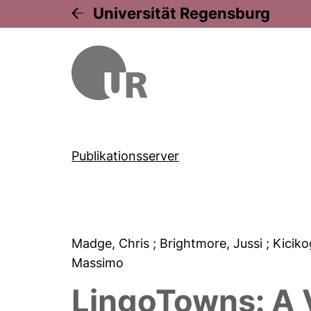
Universität Regensburg
Publikationsserver
Madge, Chris
; Brightmore, Jussi
; Kicik
Massimo
LingoTowns: A V