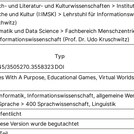
h- und Literatur- und Kulturwissenschaften > Institu
he und Kultur (I:IMSK) > Lehrstuhl für Informationsw
chwitz)
matik und Data Science > Fachbereich Menschzentrie
nformationswissenschaft (Prof. Dr. Udo Kruschwitz)
Typ
145/3505270.3558323
DOI
 With A Purpose, Educational Games, Virtual Worlds
nformatik, Informationswissenschaft, allgemeine We
prache > 400 Sprachwissenschaft, Linguistik
fentlicht
iese Version wurde begutachtet
eil