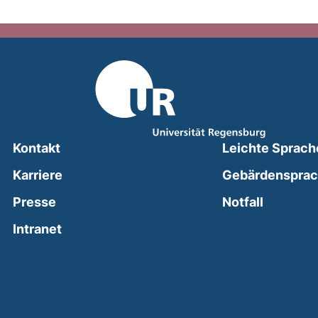
Kontakt
Leichte Sprach
Karriere
Gebärdenspra
(external
Presse
Notfall
(external link, opens in a new window)
Intranet