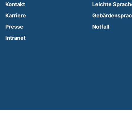
Kontakt
Leichte Sprach
Karriere
Gebärdenspra
(external
Presse
Notfall
(external link, opens in a new window)
Intranet