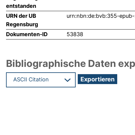
entstanden
URN der UB
urn:nbn:de:bvb:355-epub
Regensburg
Dokumenten-ID
53838
Bibliographische Daten exp
Hochladedatum:22 Feb 2023 08:49/Metadaten zu