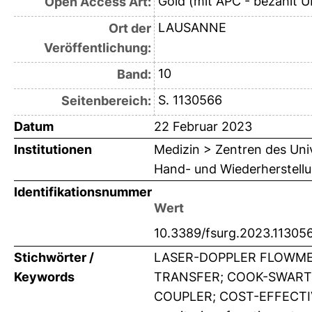
Gold (mit APC - bezahlt U
Open Access Art:
LAUSANNE
Ort der
Veröffentlichung:
10
Band:
S. 1130566
Seitenbereich:
Datum
22 Februar 2023
Institutionen
Medizin > Zentren des Univ
Hand- und Wiederherstellu
Identifikationsnummer
Wert
10.3389/fsurg.2023.11305
Stichwörter /
LASER-DOPPLER FLOWME
Keywords
TRANSFER; COOK-SWART
COUPLER; COST-EFFECTIV