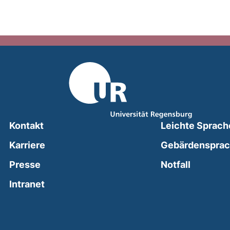
Kontakt
Leichte Sprach
Karriere
Gebärdenspra
(external
Presse
Notfall
(external link, opens in a new window)
Intranet