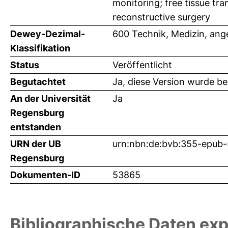
monitoring; free tissue tra
reconstructive surgery
Dewey-Dezimal-
600 Technik, Medizin, an
Klassifikation
Status
Veröffentlicht
Begutachtet
Ja, diese Version wurde b
An der Universität
Ja
Regensburg
entstanden
URN der UB
urn:nbn:de:bvb:355-epub
Regensburg
Dokumenten-ID
53865
Bibliographische Daten exp